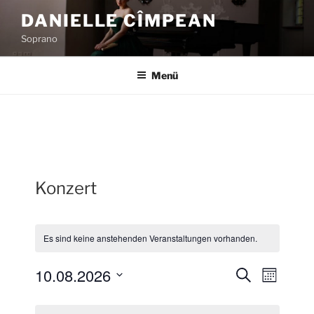
Zum
DANIELLE CÎMPEAN
Inhalt
Soprano
springen
Menü
Konzert
Es sind keine anstehenden Veranstaltungen vorhanden.
10.08.2026
V
V
S
M
u
e
e
o
D
c
K
n
r
a
r
h