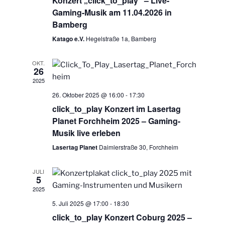
Konzert „click_to_play“ – Live-
t
n
Gaming-Musik am 11.04.2026 in
e
-
a
Bamberg
u
N
l
Katago e.V.
Hegelstraße 1a, Bamberg
n
a
t
d
v
OKT.
u
A
26
i
n
2025
n
g
g
26. Oktober 2025 @ 16:00
-
17:30
s
a
e
click_to_play Konzert im Lasertag
t
i
Planet Forchheim 2025 – Gaming-
n
i
c
Musik live erleben
o
h
n
Lasertag Planet
Daimlerstraße 30, Forchheim
t
e
JULI
5
n
2025
,
5. Juli 2025 @ 17:00
-
18:30
N
click_to_play Konzert Coburg 2025 –
a