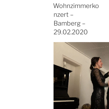
AM
Wohnzimmerko
nzert –
Bamberg –
29.02.2020