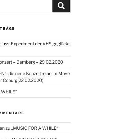
Suchen
ITRÄGE
luss-Experiment der VHS geglückt
nzert – Bamberg – 29.02.2020
, die neue Konzertreihe im Move
r Coburg(22.02.2020)
 WHILE“
MMENTARE
ean
zu
„MUSIC FOR A WHILE“