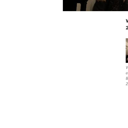
e
B
2