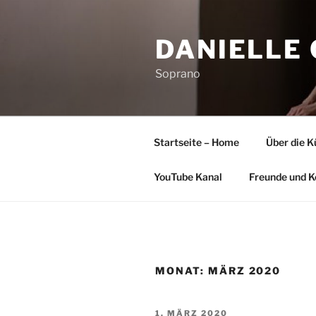
Zum
Inhalt
DANIELLE
springen
Soprano
Startseite – Home
Über die K
YouTube Kanal
Freunde und K
MONAT:
MÄRZ 2020
VERÖFFENTLICHT
1. MÄRZ 2020