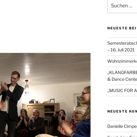
Suchen
nach:
NEUESTE BE
Semesterabsch
– 16. Juli 2021
Wohnzimmerko
„KLANGFARBEN“
& Dance Cente
„MUSIC FOR A
NEUESTE KO
Danielle Cîmp