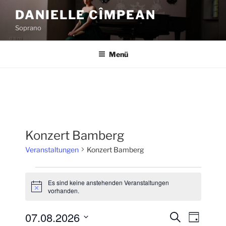
Zum
DANIELLE CÎMPEAN
Inhalt
Soprano
springen
Menü
Konzert Bamberg
Veranstaltungen
Konzert Bamberg
Veranstaltungen
Es sind keine anstehenden Veranstaltungen
für
H
vorhanden.
i
7.
n
07.08.2026
w
August
V
V
S
T
e
u