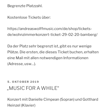
Begrenzte Platzzahl.
Kostenlose Tickets über:
https://andreaswolffmusic.com/de/shop/tickets-
de/wohnzimmerkonzert-ticket-29-02-20-bamberg/
Da der Platz sehr begrenzt ist, gibt es nur wenige
Plätze. Die ersten, die dieses Ticket buchen, erhalten
eine Mail mit allen notwendigen Informationen
(Adresse, usw…).
VERÖFFENTLICHT
5. OKTOBER 2019
AM
„MUSIC FOR A WHILE“
Konzert mit Danielle Cîmpean (Sopran) und Gotthard
Heinzel (Klavier)