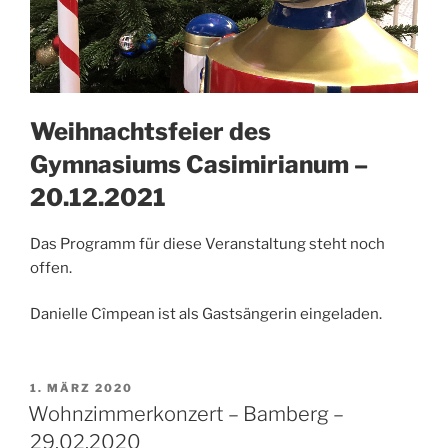
Weihnachtsfeier des
Gymnasiums Casimirianum –
20.12.2021
Das Programm für diese Veranstaltung steht noch
offen.
Danielle Cîmpean ist als Gastsängerin eingeladen.
VERÖFFENTLICHT
1. MÄRZ 2020
AM
Wohnzimmerkonzert – Bamberg –
29.02.2020