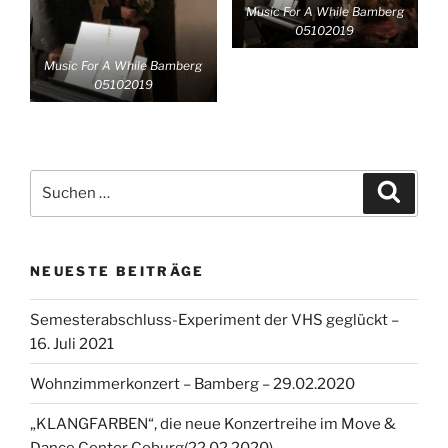
Music For A While Bamberg
05102019
Music For A While Bamberg
05102019
Suchen
Suche
nach:
NEUESTE BEITRÄGE
Semesterabschluss-Experiment der VHS geglückt –
16. Juli 2021
Wohnzimmerkonzert – Bamberg – 29.02.2020
„KLANGFARBEN“, die neue Konzertreihe im Move &
Dance Center Coburg(22.02.2020)