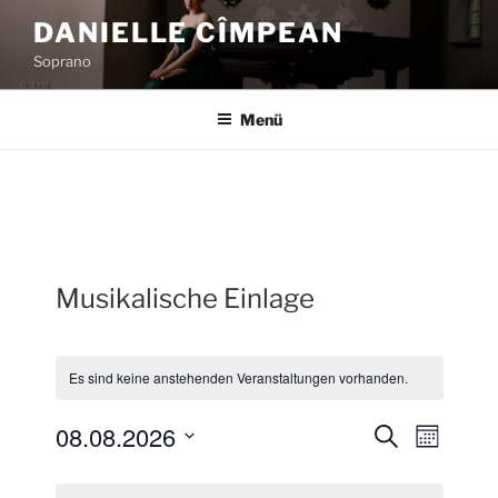
Zum
DANIELLE CÎMPEAN
Inhalt
Soprano
springen
Menü
Musikalische Einlage
Es sind keine anstehenden Veranstaltungen vorhanden.
08.08.2026
V
V
S
M
u
e
e
o
D
c
K
n
r
a
r
h