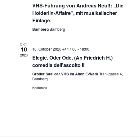
VHS-Führung von Andreas Reuß: „Die
v
Holderlin-Affaire“, mit musikalischer
i
Einlage.
g
Bamberg
Bamberg
a
t
OKT.
10
10. Oktober 2020 @ 17:00
-
18:00
i
2020
Elegie. Oder Ode. (An Friedrich H.)
o
comedia dell’ascolto II
n
Großer Saal der VHS im Alten E-Werk
Tränkgasse 4,
Bamberg
Kostenlos