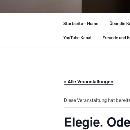
Zum
Inhalt
DANIELLE
springen
Startseite – Home
Über die K
Soprano
YouTube Kanal
Freunde und K
« Alle Veranstaltungen
Diese Veranstaltung hat bereit
Elegie. Ode