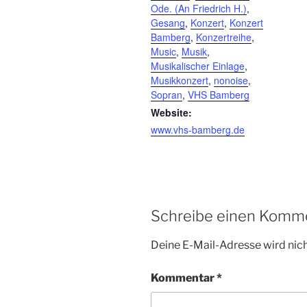
Ode. (An Friedrich H.)
,
Gesang
,
Konzert
,
Konzert
Bamberg
,
Konzertreihe
,
Music
,
Musik
,
Musikalischer Einlage
,
Musikkonzert
,
nonoise
,
Sopran
,
VHS Bamberg
Website:
www.vhs-bamberg.de
Schreibe einen Komm
Deine E-Mail-Adresse wird nicht
Kommentar
*