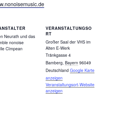
ww.nonoisemusic.de
ANSTALTER
VERANSTALTUNGSO
RT
n Neurath und das
Großer Saal der VHS im
mble nonoise
Alten E-Werk
lle Cîmpean
Tränkgasse 4
Bamberg
,
Bayern
96049
Deutschland
Google Karte
anzeigen
Veranstaltungsort-Website
anzeigen